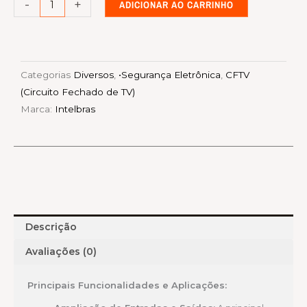
-
+
ADICIONAR AO CARRINHO
seu
Sistema
de
CFTV
Categorias
Diversos
,
•Segurança Eletrônica
,
CFTV
quantidade
(Circuito Fechado de TV)
Marca:
Intelbras
Descrição
Avaliações (0)
Principais Funcionalidades e Aplicações: