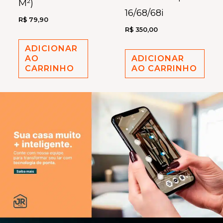
M²)
16/68/68i
R$
79,90
R$
350,00
ADICIONAR
AO
ADICIONAR
CARRINHO
AO CARRINHO