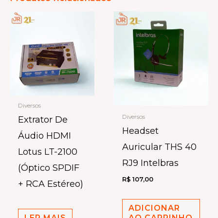
Diversos
Diversos
Extrator De
Headset
Áudio HDMI
Auricular THS 40
Lotus LT-2100
RJ9 Intelbras
(Óptico SPDIF
R$
107,00
+ RCA Estéreo)
ADICIONAR
LER MAIS
AO CARRINHO