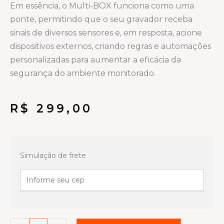
Em essência, o Multi-BOX funciona como uma
ponte, permitindo que o seu gravador receba
sinais de diversos sensores e, em resposta, acione
dispositivos externos, criando regras e automações
personalizadas para aumentar a eficácia da
segurança do ambiente monitorado.
R$
299,00
Multi-
BOX
Simulação de frete
Intelbras:
Expandindo
as
Possibilidades
do