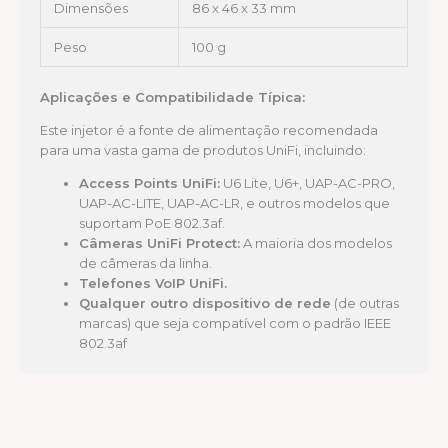
Dimensões
86 x 46 x 33 mm
Peso
100 g
Aplicações e Compatibilidade Típica:
Este injetor é a fonte de alimentação recomendada
para uma vasta gama de produtos UniFi, incluindo:
Access Points UniFi:
U6 Lite, U6+, UAP-AC-PRO,
UAP-AC-LITE, UAP-AC-LR, e outros modelos que
suportam PoE 802.3af.
Câmeras UniFi Protect:
A maioria dos modelos
de câmeras da linha.
Telefones VoIP UniFi.
Qualquer outro dispositivo de rede
(de outras
marcas) que seja compatível com o padrão IEEE
802.3af