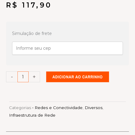
R$
117,90
Injetor
PoE
Simulação de frete
Ubiquiti
U-
POE-
af
quantidade
-
+
ADICIONAR AO CARRINHO
Categorias
• Redes e Conectividade
,
Diversos
,
Infraestrutura de Rede