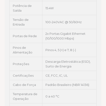
Potência de
15.4W
Saída
Tensão de
100-240VAC @ 50/60Hz
Entrada
2x Portas Gigabit Ethernet
Portas de Rede
(10/100/1000 Mbps)
Pinos de
Pinos 4, 5 (+) e 7, 8 (-)
Alimentação
Descarga Eletrostática (ESD),
Proteções
Surto de Energia
Certificações
CE, FCC, IC, UL
Cabo de Força
Padrão Brasileiro (NBR 14136)
Temperatura de
0 a 40 °C
Operação