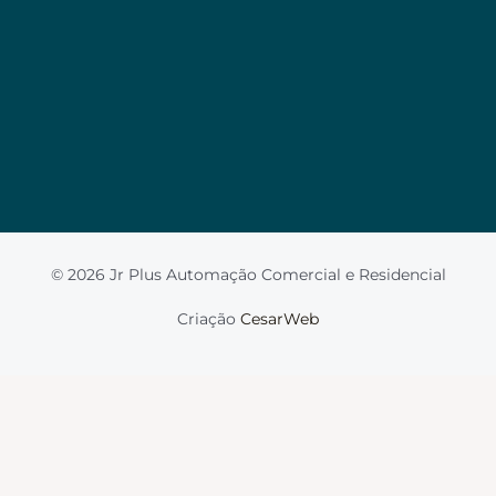
Valorizamos a sua privacidade
Usamos cookies para melhorar sua experiência de
navegação, veicular anúncios ou conteúdo
personalizado e analisar nosso tráfego. Ao clicar em
“Aceitar tudo”, você concorda com o uso de
cookies.
Leia mais
Aceito
© 2026 Jr Plus Automação Comercial e Residencial
Fale Conosco
Criação
CesarWeb
Não aceito