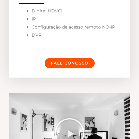
Digital HDVCI
IP
Configuração de acesso remoto NO-IP
DVR
FALE CONOSCO