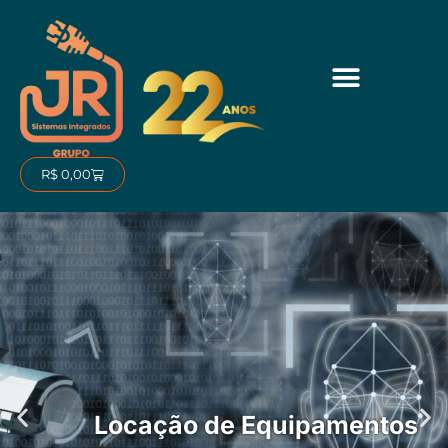
Ir
para
o
conteúdo
Carrinho
R$
0,00
Locação de Equipamentos