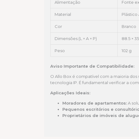
Alimentação
Fonte ext
Material
Plástico
Cor
Branco
Dimensões (L × A × P)
88.5 × 35
Peso
102 g
Aviso Importante de Compatibilidade:
O Allo Box é compatível com a maioria dos 
tecnologia IP. É fundamental verificar a c
Aplicações Ideais:
Moradores de apartamentos:
A sol
Pequenos escritórios e consultório
Proprietários de imóveis de alugue