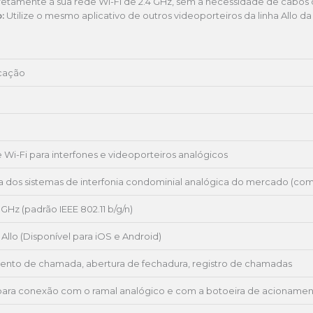
etamente à sua rede Wi-Fi de 2.4 GHz, sem a necessidade de cabos 
:
Utilize o mesmo aplicativo de outros videoporteiros da linha Allo da 
icação
e Wi-Fi para interfones e videoporteiros analógicos
a dos sistemas de interfonia condominial analógica do mercado (com
 GHz (padrão IEEE 802.11 b/g/n)
s Allo (Disponível para iOS e Android)
ento de chamada, abertura de fechadura, registro de chamadas
para conexão com o ramal analógico e com a botoeira de acionamen