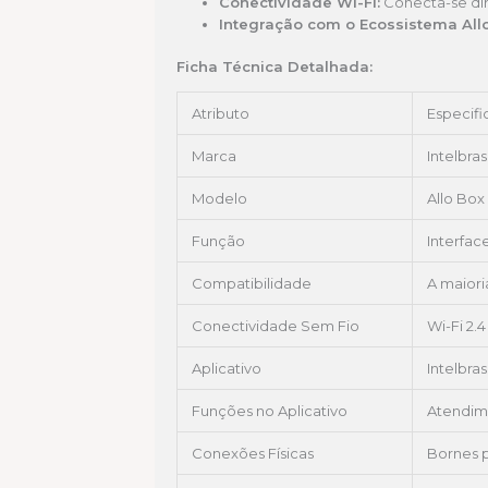
Conectividade Wi-Fi:
Conecta-se dir
Integração com o Ecossistema Allo
Ficha Técnica Detalhada:
Atributo
Especif
Marca
Intelbras
Modelo
Allo Box
Função
Interfac
Compatibilidade
A maiori
Conectividade Sem Fio
Wi-Fi 2.4
Aplicativo
Intelbra
Funções no Aplicativo
Atendim
Conexões Físicas
Bornes 