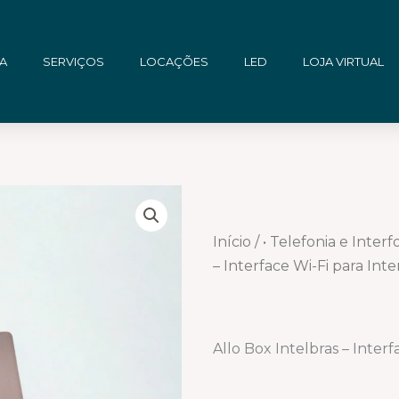
A
SERVIÇOS
LOCAÇÕES
LED
LOJA VIRTUAL
Início
/
• Telefonia e Interf
– Interface Wi-Fi para Int
Allo Box Intelbras – Inter