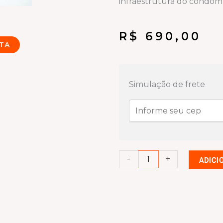
infraestrutura do condomí
R$
690,00
TA
Allo
Box
Simulação de frete
Intelbras
-
Interface
Wi-
Fi
-
+
ADICI
para
Interfones
Analógicos
quantidade