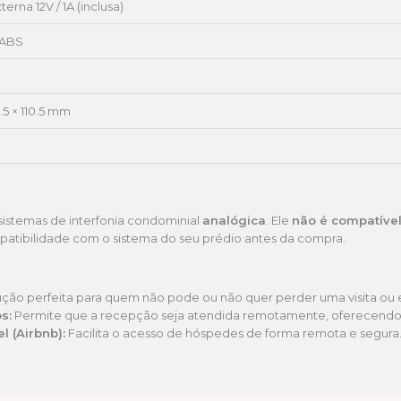
erna 12V / 1A (inclusa)
 ABS
.5 × 110.5 mm
sistemas de interfonia condominial
analógica
. Ele
não é compatíve
ompatibilidade com o sistema do seu prédio antes da compra.
ução perfeita para quem não pode ou não quer perder uma visita ou 
s:
Permite que a recepção seja atendida remotamente, oferecendo ma
l (Airbnb):
Facilita o acesso de hóspedes de forma remota e segura