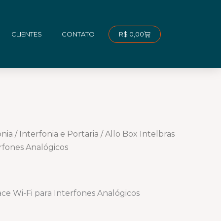
Carrinho
R$
0,00
CLIENTES
CONTATO
onia
/
Interfonia e Portaria
/ Allo Box Intelbras
erfones Analógicos
face Wi-Fi para Interfones Analógicos