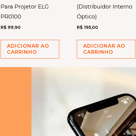
Para Projetor ELG
(Distribuidor Interno
PR0100
Óptico)
R$
99,90
R$
195,00
ADICIONAR AO
ADICIONAR AO
CARRINHO
CARRINHO