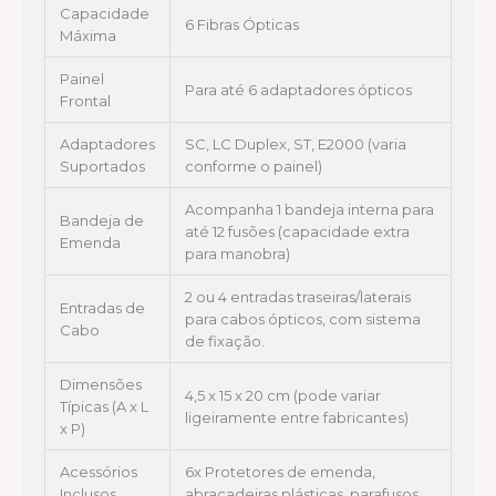
Capacidade
6 Fibras Ópticas
Máxima
Painel
Para até 6 adaptadores ópticos
Frontal
Adaptadores
SC, LC Duplex, ST, E2000 (varia
Suportados
conforme o painel)
Acompanha 1 bandeja interna para
Bandeja de
até 12 fusões (capacidade extra
Emenda
para manobra)
2 ou 4 entradas traseiras/laterais
Entradas de
para cabos ópticos, com sistema
Cabo
de fixação.
Dimensões
4,5 x 15 x 20 cm (pode variar
Típicas (A x L
ligeiramente entre fabricantes)
x P)
Acessórios
6x Protetores de emenda,
Inclusos
abraçadeiras plásticas, parafusos