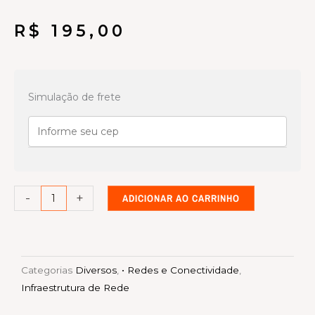
R$
195,00
Mini
DIO
Simulação de frete
de
Aço
para
6
Fibras
-
+
ADICIONAR AO CARRINHO
Ópticas
(Distribuidor
Interno
Óptico)
Categorias
Diversos
,
• Redes e Conectividade
,
quantidade
Infraestrutura de Rede