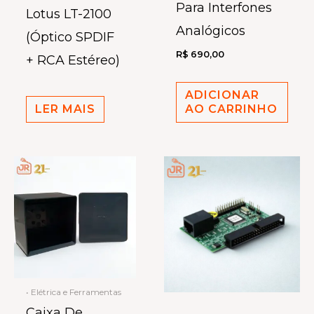
Para Interfones
Lotus LT-2100
Analógicos
(Óptico SPDIF
R$
690,00
+ RCA Estéreo)
ADICIONAR
LER MAIS
AO CARRINHO
• Elétrica e Ferramentas
Caixa De