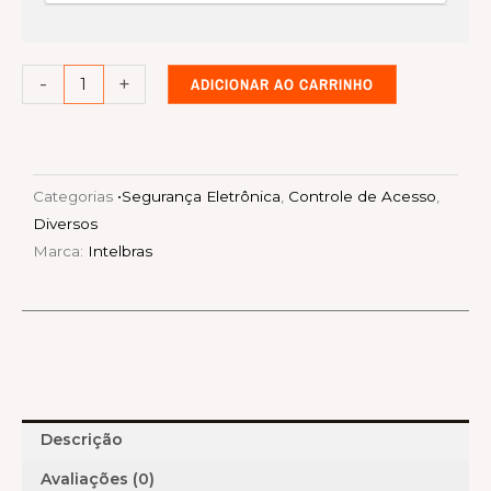
Ativo
IVA
5015
-
+
ADICIONAR AO CARRINHO
Intelbras:
Proteção
Perimetral
Robusta
Categorias
•Segurança Eletrônica
,
Controle de Acesso
,
e
Diversos
Confiável
Marca:
Intelbras
quantidade
Descrição
Avaliações (0)