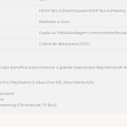
HDMI Tipo A (Macho) para HDMI Tipo A (Macho)
Banhado a Ouro
Dupla ou Tripla blindagem contra interferências
Cobre de alta pureza (OFC)
 custo-benefício para conectar a grande maioria dos dispositivos 4K
Pro, PlayStation 5, Xbox One S/X, Xbox Series S/X)
da HDMI
ter
streaming (Chromecast, TV Box)