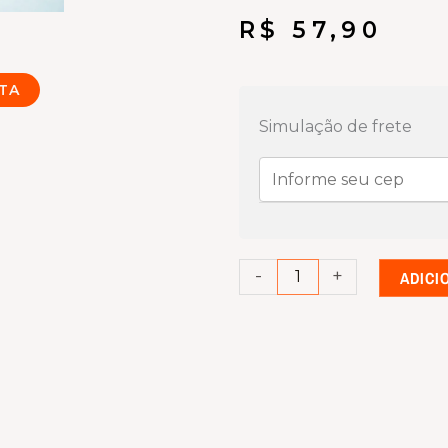
R$
57,90
Cabo
TA
HDMI
Simulação de frete
2.0
de
1,5
Metros
–
-
+
ADICI
High
Speed
(4K@60Hz,
HDR,
ARC)
quantidade