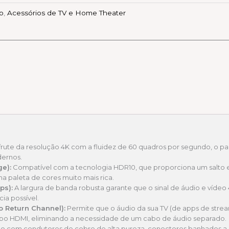
eo
,
Acessórios de TV e Home Theater
rute da resolução 4K com a fluidez de 60 quadros por segundo, o pa
dernos.
e):
Compatível com a tecnologia HDR10, que proporciona um salto
ma paleta de cores muito mais rica.
ps):
A largura de banda robusta garante que o sinal de áudio e vídeo 
ia possível.
o Return Channel):
Permite que o áudio da sua TV (de apps de strea
bo HDMI, eliminando a necessidade de um cabo de áudio separado.
o com condutores de cobre de alta pureza, conectores banhados a o