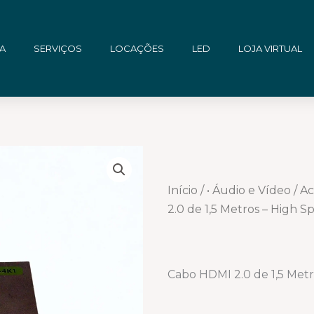
A
SERVIÇOS
LOCAÇÕES
LED
LOJA VIRTUAL
Início
/
• Áudio e Vídeo
/
Ac
2.0 de 1,5 Metros – High
Cabo HDMI 2.0 de 1,5 Met