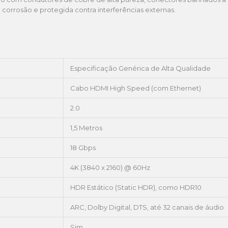
e corrosão e protegida contra interferências externas.
Especificação Genérica de Alta Qualidade
Cabo HDMI High Speed (com Ethernet)
2.0
1,5 Metros
18 Gbps
4K (3840 x 2160) @ 60Hz
HDR Estático (Static HDR), como HDR10
ARC, Dolby Digital, DTS, até 32 canais de áudio
Sim