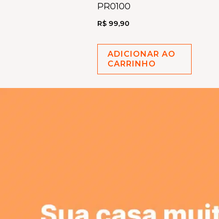
PR0100
R$
99,90
ADICIONAR AO
CARRINHO