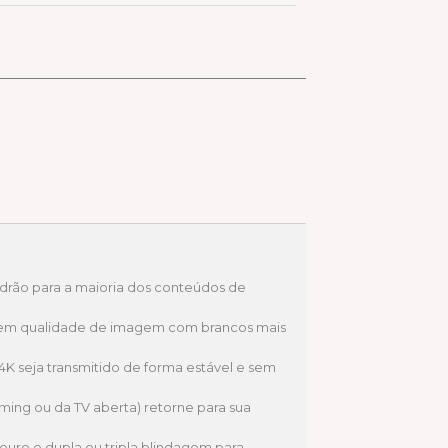
drão para a maioria dos conteúdos de
 em qualidade de imagem com brancos mais
4K seja transmitido de forma estável e sem
ming ou da TV aberta) retorne para sua
uro e dupla ou tripla blindagem para