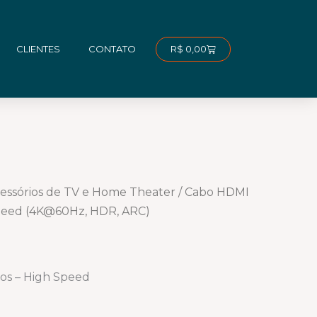
Carrinho
R$
0,00
CLIENTES
CONTATO
essórios de TV e Home Theater
/ Cabo HDMI
 Speed (4K@60Hz, HDR, ARC)
ros – High Speed