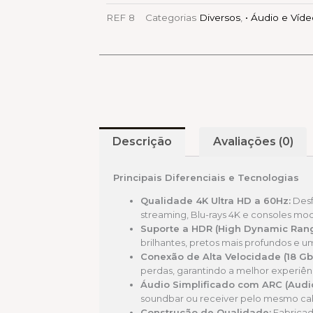
REF
8
Categorias
Diversos
,
• Áudio e Víd
Descrição
Avaliações (0)
Principais Diferenciais e Tecnologias
Qualidade 4K Ultra HD a 60Hz:
Desf
streaming, Blu-rays 4K e consoles mo
Suporte a HDR (High Dynamic Rang
brilhantes, pretos mais profundos e u
Conexão de Alta Velocidade (18 Gb
perdas, garantindo a melhor experiênc
Áudio Simplificado com ARC (Audi
soundbar ou receiver pelo mesmo ca
Construção de Qualidade:
Fabricad