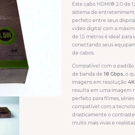
Este cabo HDMI® 2.0 de 1,
sistema de entretenimento 
perfeito entre seus disposi
vídeo digital com a máxim
de 1,5 metros é ideal para
conectando seus equipam
de cabos.
Compatível com o padrã
de banda de
18 Gbps
, o 
imagens em resolução
4K
resulta em uma imagem ní
perfeito para filmes, séri
compatível com a tecnol
drasticamente o contraste
muito mais vivas e realistas