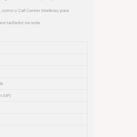
como o Call Center Intelbras, para
re tarifador na rede.
8i
s SIP)