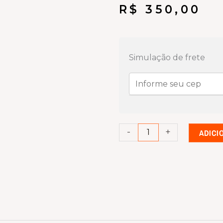
R$
350,00
Placa
de
Simulação de frete
redes
para
Pabx
Intelbras
impacta
-
+
ADICI
16/68/68i
quantidade