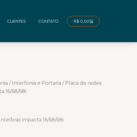
Carrinho
R$
0,00
CLIENTES
CONTATO
onia
/
Interfonia e Portaria
/ Placa de redes
a 16/68/68i
ntelbras impacta 16/68/68i