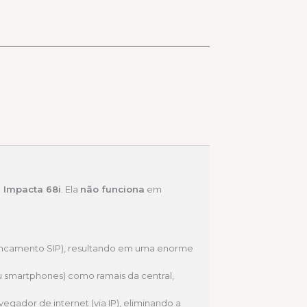
e Impacta 68i
. Ela
não funciona
em
roncamento SIP), resultando em uma enorme
ou smartphones) como ramais da central,
gador de internet (via IP), eliminando a