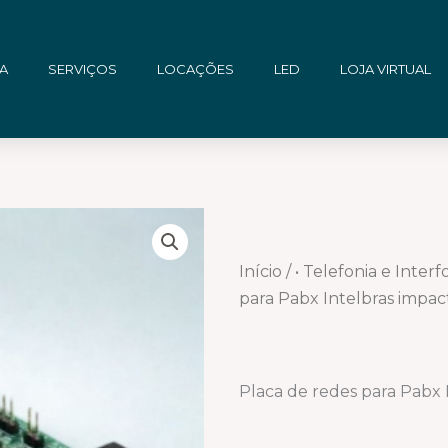
A
SERVIÇOS
LOCAÇÕES
LED
LOJA VIRTUAL
Início
/
• Telefonia e Interf
para Pabx Intelbras impact
Placa de redes para Pabx I