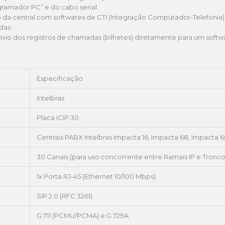
ramador PC” e do cabo serial.
 da central com softwares de CTI (Integração Computador-Telefonia), 
das.
envio dos registros de chamadas (bilhetes) diretamente para um softwa
Especificação
Intelbras
Placa ICIP 30
Centrais PABX Intelbras Impacta 16, Impacta 68, Impacta 6
30 Canais (para uso concorrente entre Ramais IP e Tronco
1x Porta RJ-45 (Ethernet 10/100 Mbps)
SIP 2.0 (RFC 3261)
G.711 (PCMU/PCMA) e G.729A