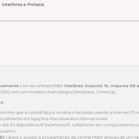
,
Interfonia e Portaria
ivamente
com as centrais PABX
Intelbras Impacta 16, Impacta 68 
, 300) nem em modelos mais antigos (Modulare, Conecta).
es
ermite que a central faça e receba chamadas usando a internet (T
cialmente em ligações interurbanas e internacionais.
e até 30 dispositivos IP (telefones IP, softphones em computadores 
suários.
b):
Libera o acesso à programação da central PABX através de um nave