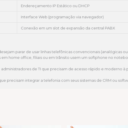
Endereçamento IP Estático ou DHCP
Interface Web (programação via navegador)
Conexão em um slot de expansão da central PABX
ejam parar de usar linhas telefônicas convencionais (analógicas ou di
s em home office, filiais ou em trânsito usem um softphone no noteb
 administradores de TI que precisam de acesso rápido e moderno à
e precisam integrar a telefonia com seus sistemas de CRM ou softwa