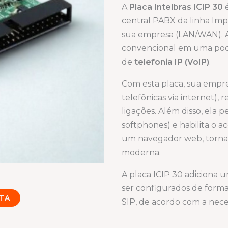
A
Placa Intelbras ICIP 30
é
central PABX da linha Impa
sua empresa (LAN/WAN). Ao
convencional em uma pode
de
telefonia IP (VoIP)
.
Com esta placa, sua empre
telefônicas via internet),
ligações. Além disso, ela p
softphones) e habilita o 
um navegador web, tornan
moderna.
A placa ICIP 30 adiciona 
ser configurados de forma 
TA
SIP, de acordo com a nece