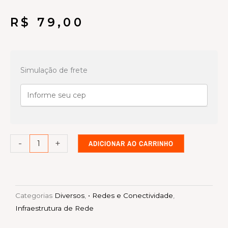
R$
79,00
Guia
de
Simulação de frete
Cabo
Horizontal
Fechado
1U
x
-
+
ADICIONAR AO CARRINHO
19"
Gerp
Solution
(GE85180)
Categorias
Diversos
,
• Redes e Conectividade
,
quantidade
Infraestrutura de Rede