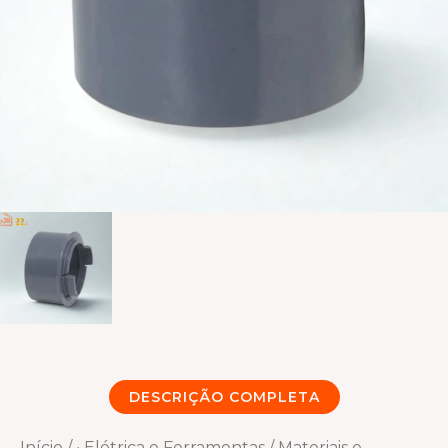
DESCRIÇÃO COMPLETA
Início
/
• Elétrica e Ferramentas
/
Materiais e