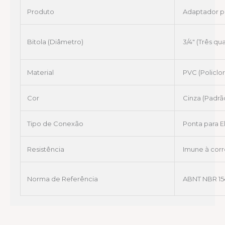
Produto
Adaptador pa
Bitola (Diâmetro)
3/4″ (Três q
Material
PVC (Policlo
Cor
Cinza (Padrã
Tipo de Conexão
Ponta para E
Resistência
Imune à corr
Norma de Referência
ABNT NBR 15