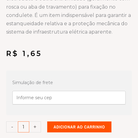
rosca ou aba de travamento) para fixação no
condulete. É um item indispensável para garantir a
estanqueidade relativa e a proteção mecânica do
sistema de infraestrutura elétrica aparente.
R$
1,65
Linha
condulete
Simulação de frete
Cinza
Adaptador
3/4
quantidade
-
+
ADICIONAR AO CARRINHO