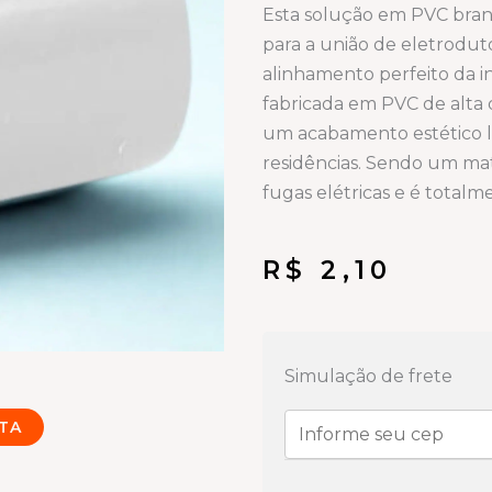
Esta solução em PVC bra
para a união de eletroduto
alinhamento perfeito da in
fabricada em PVC de alta 
um acabamento estético li
residências. Sendo um mat
fugas elétricas e é total
R$
2,10
Linha
condulete
Simulação de frete
Branca
TA
Luva
3/4