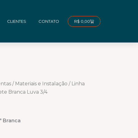
Carrinho
R$
0,00
CLIENTES
CONTATO
entas
/
Materiais e Instalação
/
Linha
ete Branca Luva 3/4
″ Branca