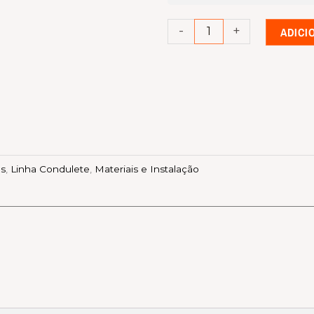
quantidade
-
+
ADICI
os
,
Linha Condulete
,
Materiais e Instalação