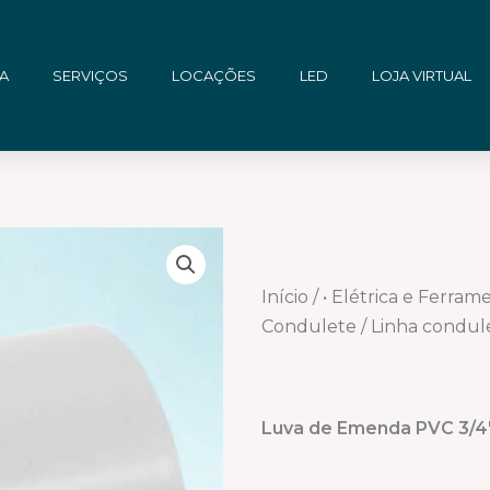
A
SERVIÇOS
LOCAÇÕES
LED
LOJA VIRTUAL
Início
/
• Elétrica e Ferram
Condulete
/ Linha condul
Luva de Emenda PVC 3/4