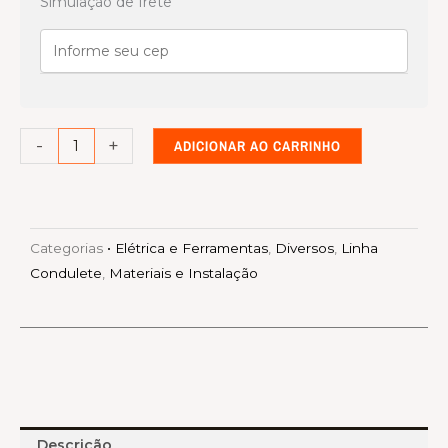
Simulação de frete
Branca
Conector
box
reto
1
-
+
ADICIONAR AO CARRINHO
quantidade
Categorias
• Elétrica e Ferramentas
,
Diversos
,
Linha
Condulete
,
Materiais e Instalação
Descrição