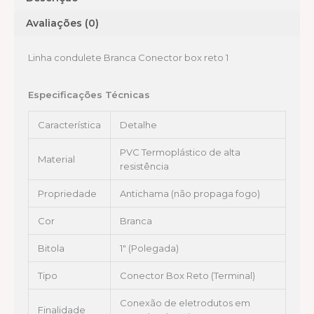
Avaliações (0)
Linha condulete Branca Conector box reto 1
Especificações Técnicas
Característica
Detalhe
PVC Termoplástico de alta
Material
resistência
Propriedade
Antichama (não propaga fogo)
Cor
Branca
Bitola
1″ (Polegada)
Tipo
Conector Box Reto (Terminal)
Conexão de eletrodutos em
Finalidade