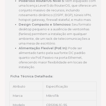
Poderoso RouterOS Nível 5:
Vem equipado com
uma licença Level 5 do RouterOS, que oferece um
conjunto massivo de recursos, incluindo
roteamento dinâmico (OSPF, BGP), túneis VPN,
hotspot gateway, firewall stateful, e muito mais.
Design Compacto e Silencioso:
Seu formato
desktop pequeno e a ausência de ventoinhas
(fanless) permitem a instalação em qualquer
ambiente, de um rack de telecomunicações a
uma mesa de escritório.
Alimentação Flexível (PoE In):
Pode ser
alimentado tanto pela sua fonte DC padrão
quanto via PoE Passivo na porta Ethernet,
oferecendo maior flexibilidade em locais de
instalação.
Ficha Técnica Detalhada:
Atributo
Especificação
Marca
MikroTik
Modelo
CRS106-1C-5S