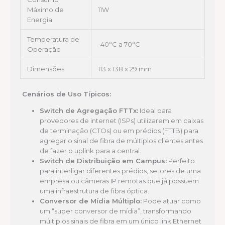
Máximo de
11W
Energia
Temperatura de
-40°C a 70°C
Operação
Dimensões
113 x 138 x 29 mm
Cenários de Uso Típicos:
Switch de Agregação FTTx:
Ideal para
provedores de internet (ISPs) utilizarem em caixas
de terminação (CTOs) ou em prédios (FTTB) para
agregar o sinal de fibra de múltiplos clientes antes
de fazer o uplink para a central.
Switch de Distribuição em Campus:
Perfeito
para interligar diferentes prédios, setores de uma
empresa ou câmeras IP remotas que já possuem
uma infraestrutura de fibra óptica.
Conversor de Mídia Múltiplo:
Pode atuar como
um “super conversor de mídia”, transformando
múltiplos sinais de fibra em um único link Ethernet