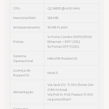
CPU
QCA8511 @ 400 MHz
Memória RAM
128 MB
Armazenamento
16 MB FLASH
1x Porta Combo (10/100/1000
Portas
Ethernet + SFP 1.25G)
5x Portas SFP (1.25G)
Sistema
MikroTik RouterOS
Operacional
Licença do
Nível 5
RouterOS
Via Jack DC: 11-30V (fonte 24V
0.8A inclusa)
Alimentação
Via PoE In: PoE Passivo 11-30V
na porta Ether1
Consumo