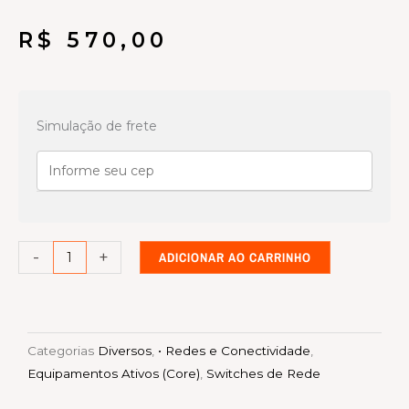
R$
570,00
Switch/Roteador
MikroTik
Simulação de frete
CRS106-
1C-
5S
(6
Portas
-
+
ADICIONAR AO CARRINHO
Fibra/Ethernet)
quantidade
Categorias
Diversos
,
• Redes e Conectividade
,
Equipamentos Ativos (Core)
,
Switches de Rede