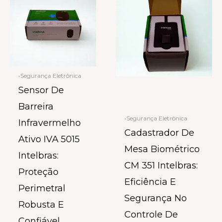
•Segurança Eletrônica
Sensor De
Barreira
•Segurança Eletrônica
Infravermelho
Cadastrador De
Ativo IVA 5015
Mesa Biométrico
Intelbras:
CM 351 Intelbras:
Proteção
Eficiência E
Perimetral
Segurança No
Robusta E
Controle De
Confiável