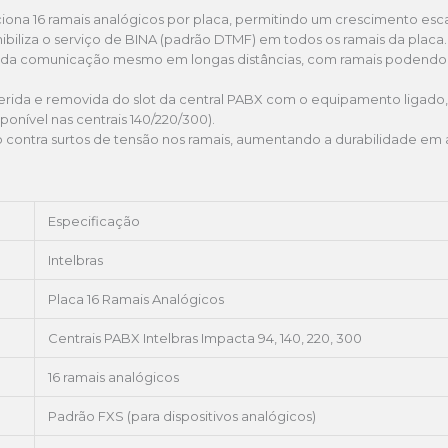
iona 16 ramais analógicos por placa, permitindo um crescimento esca
ibiliza o serviço de BINA (padrão DTMF) em todos os ramais da placa.
 da comunicação mesmo em longas distâncias, com ramais podendo 
erida e removida do slot da central PABX com o equipamento ligado,
onível nas centrais 140/220/300).
contra surtos de tensão nos ramais, aumentando a durabilidade em am
Especificação
Intelbras
Placa 16 Ramais Analógicos
Centrais PABX Intelbras Impacta 94, 140, 220, 300
16 ramais analógicos
Padrão FXS (para dispositivos analógicos)