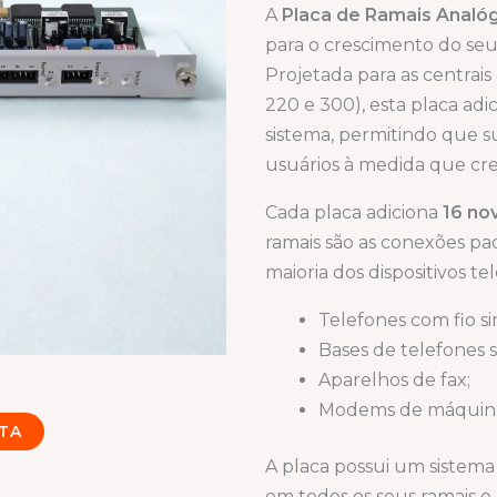
A
Placa de Ramais Analó
para o crescimento do seu
Projetada para as centrai
220 e 300), esta placa adi
sistema, permitindo que s
usuários à medida que cre
Cada placa adiciona
16 no
ramais são as conexões pad
maioria dos dispositivos te
Telefones com fio si
Bases de telefones se
Aparelhos de fax;
Modems de máquinas
TA
A placa possui um sistem
em todos os seus ramais e