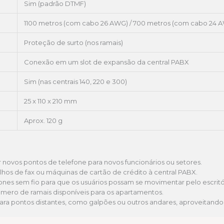
Sim (padrão DTMF)
1100 metros (com cabo 26 AWG) / 700 metros (com cabo 24 
Proteção de surto (nos ramais)
Conexão em um slot de expansão da central PABX
Sim (nas centrais 140, 220 e 300)
25 x 110 x 210 mm
Aprox. 120 g
 novos pontos de telefone para novos funcionários ou setores.
lhos de fax ou máquinas de cartão de crédito à central PABX.
nes sem fio para que os usuários possam se movimentar pelo escritó
mero de ramais disponíveis para os apartamentos.
ara pontos distantes, como galpões ou outros andares, aproveitando