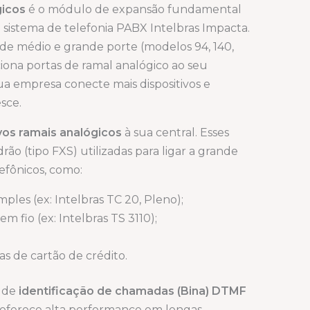
gicos
é o módulo de expansão fundamental
 sistema de telefonia PABX Intelbras Impacta.
s de médio e grande porte (modelos 94, 140,
ciona portas de ramal analógico ao seu
ua empresa conecte mais dispositivos e
sce.
vos ramais analógicos
à sua central. Esses
rão (tipo FXS) utilizadas para ligar a grande
lefônicos, como:
mples (ex: Intelbras TC 20, Pleno);
m fio (ex: Intelbras TS 3110);
 de cartão de crédito.
a de
identificação de chamadas (Bina) DTMF
 oferece alta performance em longas