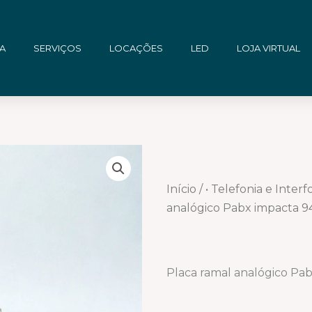
A
SERVIÇOS
LOCAÇÕES
LED
LOJA VIRTUAL
Início
/
• Telefonia e Interf
analógico Pabx impacta 9
Placa ramal analógico Pa