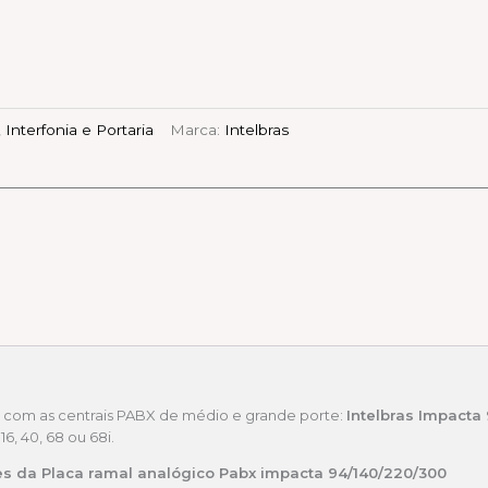
,
Interfonia e Portaria
Marca:
Intelbras
com as centrais PABX de médio e grande porte:
Intelbras Impacta
6, 40, 68 ou 68i.
des da Placa ramal analógico Pabx impacta 94/140/220/300