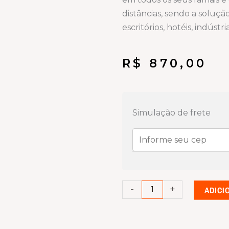
distâncias, sendo a soluç
escritórios, hotéis, indúst
R$
870,00
Placa
ramal
Simulação de frete
analógico
Pabx
impacta
94/140/220/300
quantidade
-
+
ADICI