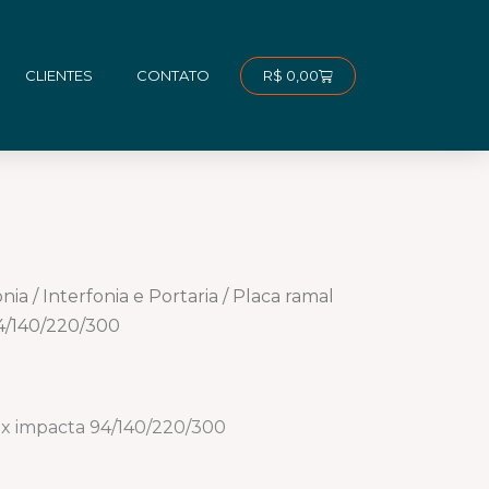
Carrinho
R$
0,00
CLIENTES
CONTATO
onia
/
Interfonia e Portaria
/ Placa ramal
4/140/220/300
bx impacta 94/140/220/300