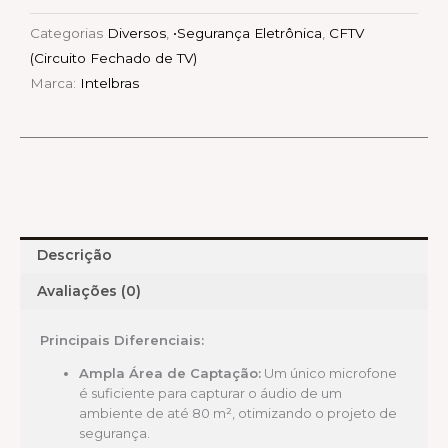
m²)
Categorias
Diversos
,
•Segurança Eletrônica
,
CFTV
quantidade
(Circuito Fechado de TV)
Marca:
Intelbras
Descrição
Avaliações (0)
Principais Diferenciais:
Ampla Área de Captação:
Um único microfone
é suficiente para capturar o áudio de um
ambiente de até 80 m², otimizando o projeto de
segurança.