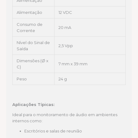
Alimentação
Alimentação
12 VDC
Consumo de
20 mA
Corrente
Nível do Sinal de
2,5 Vpp
Saída
Dimensões (Ø x
7 mm x 39 mm
C)
Peso
24 g
Aplicações Típicas:
Ideal para o monitoramento de áudio em ambientes
internos como:
Escritórios e salas de reunião