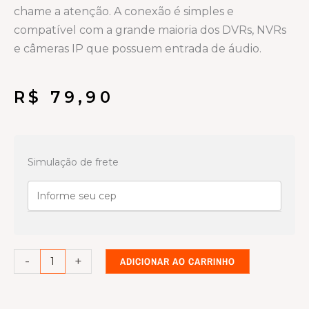
chame a atenção. A conexão é simples e
compatível com a grande maioria dos DVRs, NVRs
e câmeras IP que possuem entrada de áudio.
R$
79,90
Microfone
de
Simulação de frete
Ambiente
para
CFTV
Intelbras
MIC
-
+
ADICIONAR AO CARRINHO
3080
(Alcance
80