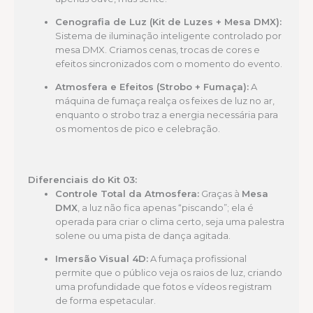
Cenografia de Luz (Kit de Luzes + Mesa DMX):
Sistema de iluminação inteligente controlado por
mesa DMX. Criamos cenas, trocas de cores e
efeitos sincronizados com o momento do evento.
Atmosfera e Efeitos (Strobo + Fumaça):
A
máquina de fumaça realça os feixes de luz no ar,
enquanto o strobo traz a energia necessária para
os momentos de pico e celebração.
Diferenciais do Kit 03:
Controle Total da Atmosfera:
Graças à
Mesa
DMX
, a luz não fica apenas “piscando”; ela é
operada para criar o clima certo, seja uma palestra
solene ou uma pista de dança agitada.
Imersão Visual 4D:
A fumaça profissional
permite que o público veja os raios de luz, criando
uma profundidade que fotos e vídeos registram
de forma espetacular.