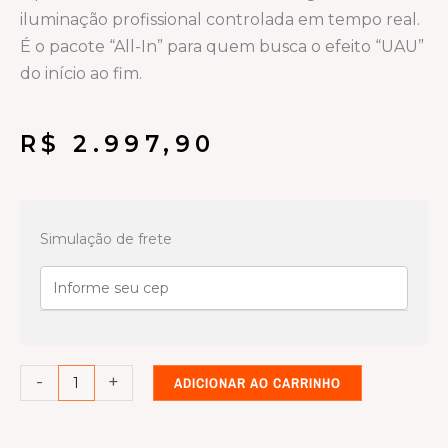
iluminação profissional controlada em tempo real.
É o pacote “All-In” para quem busca o efeito “UAU”
do início ao fim.
R$
2.997,90
Locação
Kit
Simulação de frete
03
-
Full
Experience
&
-
+
ADICIONAR AO CARRINHO
Show:
Painel
LED