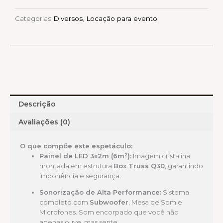
+
Categorias
Diversos
,
Locação para evento
Sonorização
Pesada
+
Iluminação
DMX
quantidade
Descrição
Avaliações (0)
O que compõe este espetáculo:
Painel de LED 3x2m (6m²):
Imagem cristalina
montada em estrutura
Box Truss Q30
, garantindo
imponência e segurança.
Sonorização de Alta Performance:
Sistema
completo com
Subwoofer
, Mesa de Som e
Microfones. Som encorpado que você não
apenas ouve, mas sente.