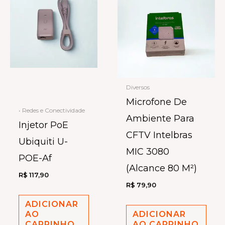
Diversos
Microfone De
• Redes e Conectividade
Ambiente Para
Injetor PoE
CFTV Intelbras
Ubiquiti U-
MIC 3080
POE-Af
(Alcance 80 M²)
R$
117,90
R$
79,90
ADICIONAR
AO
ADICIONAR
CARRINHO
AO CARRINHO