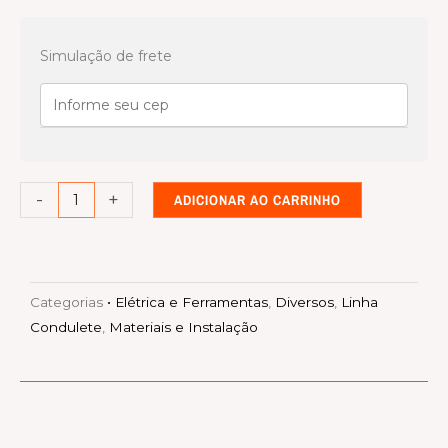
Linha
condulete
Simulação de frete
Branca
Luva
1
quantidade
-
+
ADICIONAR AO CARRINHO
Categorias
• Elétrica e Ferramentas
,
Diversos
,
Linha
Condulete
,
Materiais e Instalação