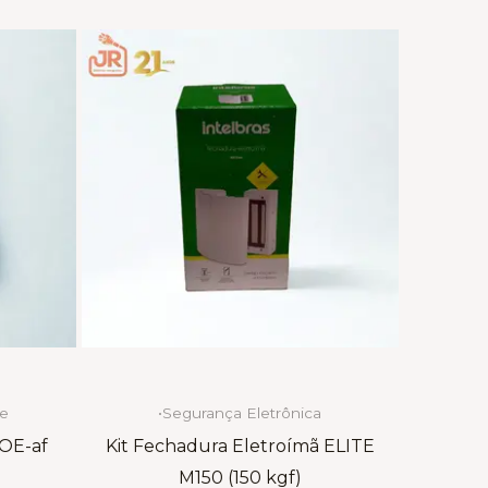
de
•Segurança Eletrônica
POE-af
Kit Fechadura Eletroímã ELITE
M150 (150 kgf)