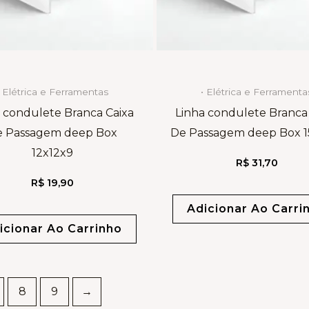
• Elétrica e Ferramentas
• Elétrica e Ferramenta
 condulete Branca Caixa
Linha condulete Branca
e Passagem deep Box
De Passagem deep Box 1
12x12x9
R$
31,70
R$
19,90
Adicionar Ao Carri
icionar Ao Carrinho
8
9
→