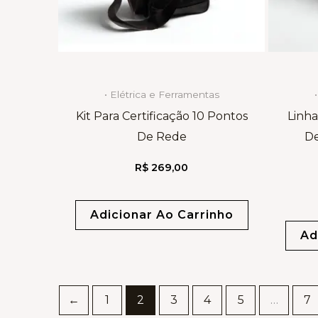
• Elétrica e Ferramentas
Kit Para Certificação 10 Pontos
Linha
De Rede
D
R$
269,00
Adicionar Ao Carrinho
Ad
←
1
2
3
4
5
…
7