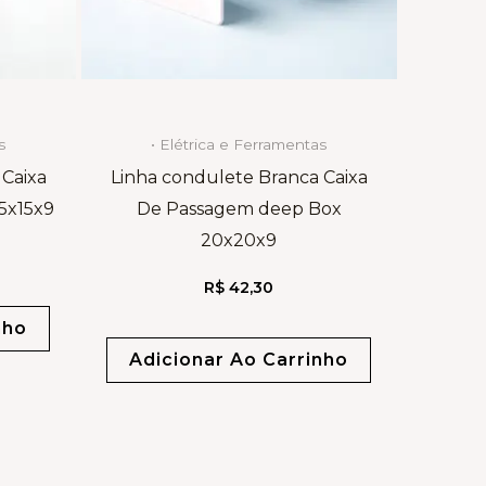
s
• Elétrica e Ferramentas
 Caixa
Linha condulete Branca Caixa
5x15x9
De Passagem deep Box
20x20x9
R$
42,30
nho
Adicionar Ao Carrinho