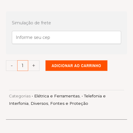
placa
fonte
Simulação de frete
impacta
140/220
quantidade
-
+
ADICIONAR AO CARRINHO
Categorias
• Elétrica e Ferramentas
,
• Telefonia e
Interfonia
,
Diversos
,
Fontes e Proteção