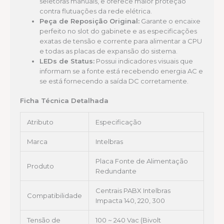
seletoras manuais, e oferece maior proteção
contra flutuações da rede elétrica.
Peça de Reposição Original:
Garante o encaixe
perfeito no slot do gabinete e as especificações
exatas de tensão e corrente para alimentar a CPU
e todas as placas de expansão do sistema.
LEDs de Status:
Possui indicadores visuais que
informam se a fonte está recebendo energia AC e
se está fornecendo a saída DC corretamente.
Ficha Técnica Detalhada
Atributo
Especificação
Marca
Intelbras
Placa Fonte de Alimentação
Produto
Redundante
Centrais PABX Intelbras
Compatibilidade
Impacta 140, 220, 300
Tensão de
100 ~ 240 Vac (Bivolt