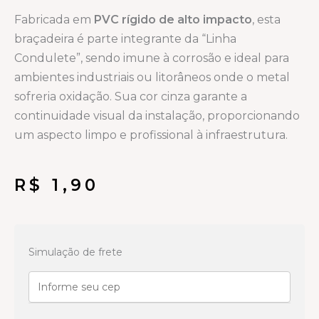
Fabricada em
PVC rígido de alto impacto
, esta
braçadeira é parte integrante da “Linha
Condulete”, sendo imune à corrosão e ideal para
ambientes industriais ou litorâneos onde o metal
sofreria oxidação. Sua cor cinza garante a
continuidade visual da instalação, proporcionando
um aspecto limpo e profissional à infraestrutura.
R$
1,90
Linha
condulete
Simulação de frete
Cinza
Abraçadeira
1
quantidade