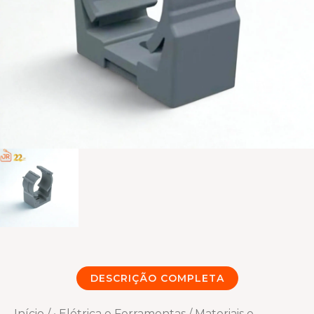
DESCRIÇÃO COMPLETA
Início
/
• Elétrica e Ferramentas
/
Materiais e