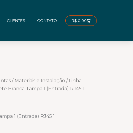
Carrinho
R$
0,00
CLIENTES
CONTATO
entas
/
Materiais e Instalação
/
Linha
ete Branca Tampa 1 (Entrada) RJ45 1
ampa 1 (Entrada) RJ45 1