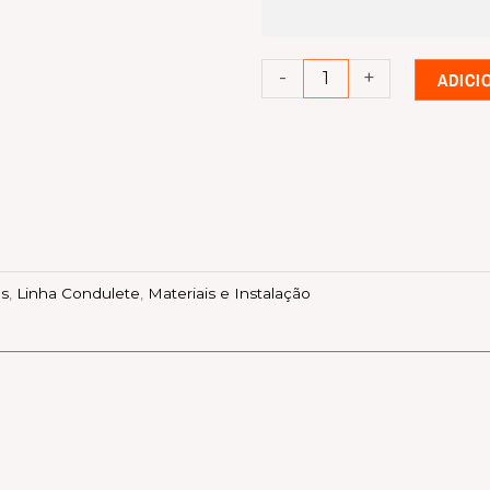
1
(Entrada)
RJ45
-
+
ADICI
1
quantidade
os
,
Linha Condulete
,
Materiais e Instalação