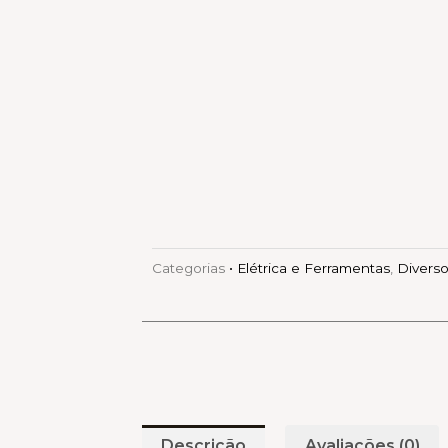
Categorias
• Elétrica e Ferramentas
,
Divers
Descrição
Avaliações (0)