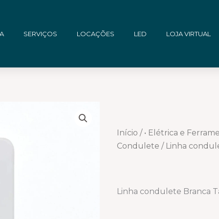
A
SERVIÇOS
LOCAÇÕES
LED
LOJA VIRTUAL
Início
/
• Elétrica e Ferram
Condulete
/ Linha condul
Linha condulete Branca T