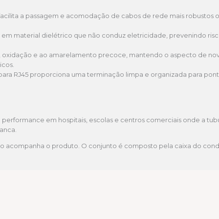
″ facilita a passagem e acomodação de cabos de rede mais robustos 
em material dielétrico que não conduz eletricidade, prevenindo risc
, oxidação e ao amarelamento precoce, mantendo o aspecto de n
icos.
ara RJ45 proporciona uma terminação limpa e organizada para ponto
ta performance em hospitais, escolas e centros comerciais onde a tubu
ranca.
o acompanha o produto. O conjunto é composto pela caixa do cond