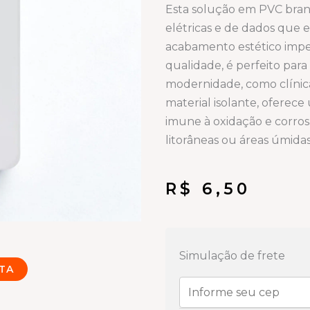
Esta solução em PVC branc
elétricas e de dados que
acabamento estético impec
qualidade, é perfeito par
modernidade, como clínicas
material isolante, oferec
imune à oxidação e corros
litorâneas ou áreas úmidas
R$
6,50
Linha
condulete
Simulação de frete
TA
Branca
Tampa