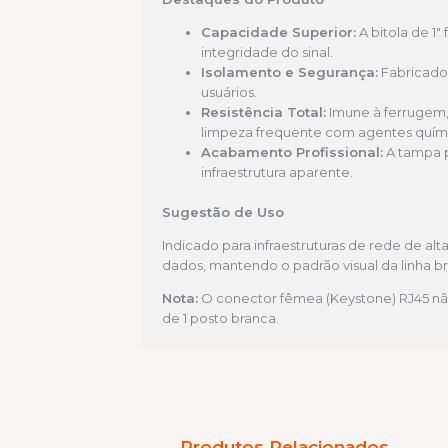
Capacidade Superior:
A bitola de 1
integridade do sinal.
Isolamento e Segurança:
Fabricado 
usuários.
Resistência Total:
Imune à ferrugem
limpeza frequente com agentes quím
Acabamento Profissional:
A tampa p
infraestrutura aparente.
Sugestão de Uso
Indicado para infraestruturas de rede de al
dados, mantendo o padrão visual da linha b
Nota:
O conector fêmea (Keystone) RJ45 nã
de 1 posto branca.
Produtos Relacionados