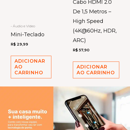
Cabo HDMI 2.0
De 1,5 Metros –
High Speed
• Áudio e Vídeo
(4K@60Hz, HDR,
Mini-Teclado
ARC)
R$
29,99
R$
57,90
ADICIONAR
AO
ADICIONAR
CARRINHO
AO CARRINHO