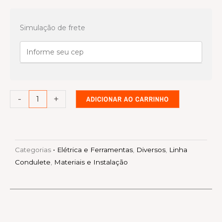
Linha
condulete
Simulação de frete
Branca
joelho
com
janela
1
-
+
ADICIONAR AO CARRINHO
quantidade
Categorias
• Elétrica e Ferramentas
,
Diversos
,
Linha
Condulete
,
Materiais e Instalação