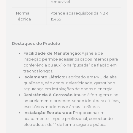
removível
Norma
Atende aos requisitos da NBR
Técnica
15465
Destaques do Produto
Facilidade de Manutenção:
A janela de
inspeção permite acessar os cabos internos para
conferência ou auxílio na “puxada” de fiação em
trechos longos.
Isolamento Elétrico:
Fabricado em PVC de alta
qualidade, não conduz eletricidade, garantindo
segurança em instalações de dados e energia.
Resistência à Corrosão:
Imune à ferrugem e ao
amarelamento precoce, sendo ideal para clínicas,
escritórios modernos e áreas litorâneas.
Instalação Estruturada:
Proporciona um
acabamento limpo e profissional, conectando
eletrodutos de 1″ de forma segura e prática.