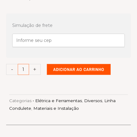
Linha
condulete
Simulação de frete
Branca
Curva
90°
com
bolsa
-
+
ADICIONAR AO CARRINHO
3/4
quantidade
Categorias
• Elétrica e Ferramentas
,
Diversos
,
Linha
Condulete
,
Materiais e Instalação