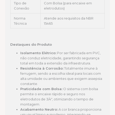
Tipo de
Com Bolsa (para encaixe em
Conexão
eletrodutos)
Norma
Atende aos requisitos da NBR
Técnica
15465
Destaques do Produto
Isolamento Elétrico:
Por ser fabricada em PVC,
não conduz eletricidade, garantindo segurança
total em toda a extensão da infraestrutura.
Resistência à Corrosão:
Totalmente imune à
ferrugem, sendo a escolha ideal para locais com
alta umidade ou ambientes que exigem assepsia
constante.
Praticidade com Bolsa:
O sistema com bolsa
permite o encaixe rápido e seguro nos
eletrodutos de 3/4″, otimizando o tempo de
montagem.
Acabamento Neutro:
A cor branca proporciona
um visual limpo e moderno, integrando-se