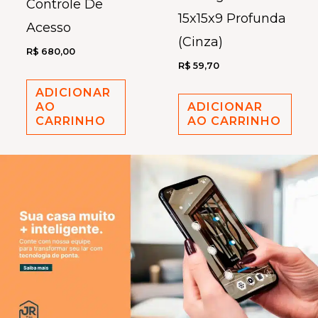
Controle De
15x15x9 Profunda
Acesso
(Cinza)
R$
680,00
R$
59,70
ADICIONAR
AO
ADICIONAR
CARRINHO
AO CARRINHO