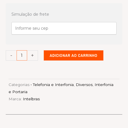
Central
Pabx
Simulação de frete
Híbrida
Impacta
94
quantidade
-
+
ADICIONAR AO CARRINHO
Categorias
• Telefonia e Interfonia
,
Diversos
,
Interfonia
e Portaria
Marca:
Intelbras