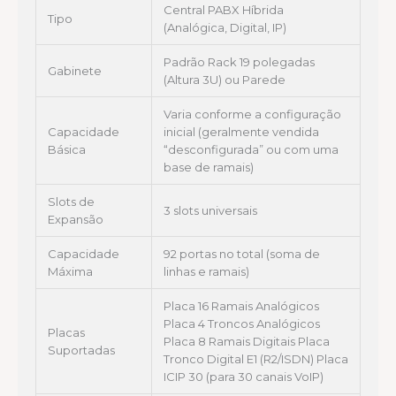
Central PABX Híbrida
Tipo
(Analógica, Digital, IP)
Padrão Rack 19 polegadas
Gabinete
(Altura 3U) ou Parede
Varia conforme a configuração
Capacidade
inicial (geralmente vendida
Básica
“desconfigurada” ou com uma
base de ramais)
Slots de
3 slots universais
Expansão
Capacidade
92 portas no total (soma de
Máxima
linhas e ramais)
Placa 16 Ramais Analógicos
Placa 4 Troncos Analógicos
Placas
Placa 8 Ramais Digitais Placa
Suportadas
Tronco Digital E1 (R2/ISDN) Placa
ICIP 30 (para 30 canais VoIP)