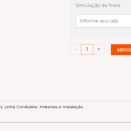
condulete
Simulação de frete
Cinza
Caixa
Condulete
3/4
quantidade
-
+
ADICI
os
,
Linha Condulete
,
Materiais e Instalação