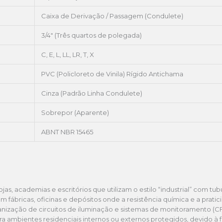
Caixa de Derivação / Passagem (Condulete)
3/4″ (Três quartos de polegada)
C, E, L, LL, LR, T, X
PVC (Policloreto de Vinila) Rígido Antichama
Cinza (Padrão Linha Condulete)
Sobrepor (Aparente)
ABNT NBR 15465
ojas, academias e escritórios que utilizam o estilo “industrial” com tu
m fábricas, oficinas e depósitos onde a resistência química e a pratic
nização de circuitos de iluminação e sistemas de monitoramento (CF
a ambientes residenciais internos ou externos protegidos, devido à 