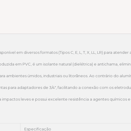
sponível em diversos formatos (Tipos C, E, L, T, X, LL, LR) para atend
oduzida em PVC, é um isolante natural (dielétrica) e antichama, eli
ra ambientes úmidos, industriais ou litorâneos. Ao contrário do alumí
ntas para adaptadores de 3/4″, facilitando a conexão com os eletro
 impactos leves e possui excelente resistência a agentes químicos e
Especificação