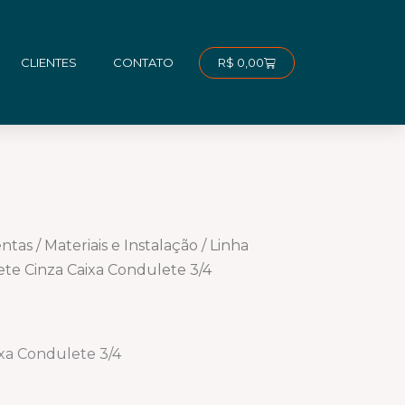
Carrinho
R$
0,00
CLIENTES
CONTATO
entas
/
Materiais e Instalação
/
Linha
ete Cinza Caixa Condulete 3/4
ixa Condulete 3/4