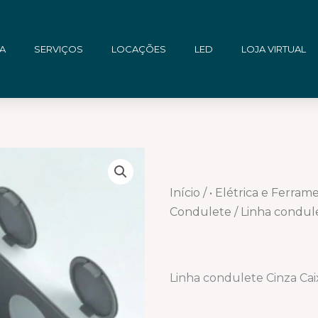
A
SERVIÇOS
LOCAÇÕES
LED
LOJA VIRTUAL
Início
/
• Elétrica e Ferram
Condulete
/ Linha condul
Linha condulete Cinza Ca