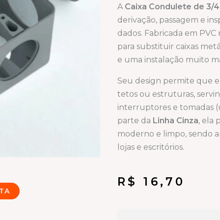
A
Caixa Condulete de 3/4
derivação, passagem e ins
dados. Fabricada em PVC ríg
para substituir caixas met
e uma instalação muito mai
Seu design permite que el
tetos ou estruturas, ser
interruptores e tomadas (
parte da
Linha Cinza
, ela
moderno e limpo, sendo a
lojas e escritórios.
R$
16,70
TA
Linha