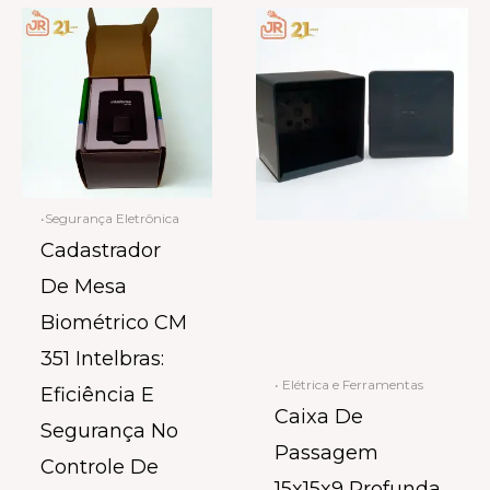
•Segurança Eletrônica
Cadastrador
De Mesa
Biométrico CM
351 Intelbras:
• Elétrica e Ferramentas
Eficiência E
Caixa De
Segurança No
Passagem
Controle De
15x15x9 Profunda