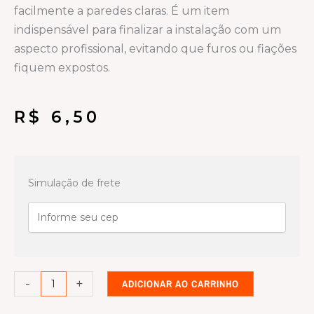
facilmente a paredes claras. É um item
indispensável para finalizar a instalação com um
aspecto profissional, evitando que furos ou fiações
fiquem expostos.
R$
6,50
Linha
condulete
Simulação de frete
Branca
tampa
cega
3/4
quantidade
-
+
ADICIONAR AO CARRINHO