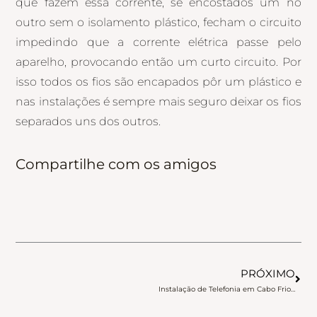
que fazem essa corrente, se encostados um no
outro sem o isolamento plástico, fecham o circuito
impedindo que a corrente elétrica passe pelo
aparelho, provocando então um curto circuito. Por
isso todos os fios são encapados pôr um plástico e
nas instalações é sempre mais seguro deixar os fios
separados uns dos outros.
Compartilhe com os amigos
Pró
PRÓXIMO
Instalação de Telefonia em Cabo Frio – PABX Centrais