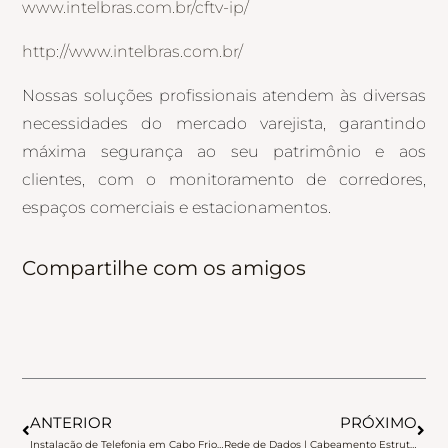
www.intelbras.com.br/cftv-ip/
http://www.intelbras.com.br/
Nossas soluções profissionais atendem às diversas
necessidades do mercado varejista, garantindo
máxima segurança ao seu patrimônio e aos
clientes, com o monitoramento de corredores,
espaços comerciais e estacionamentos.
Compartilhe com os amigos
Anterior
Pró
ANTERIOR
PRÓXIMO
Instalação de Telefonia em Cabo Frio – PABX Centrais
Rede de Dados | Cabeamento Estruturado