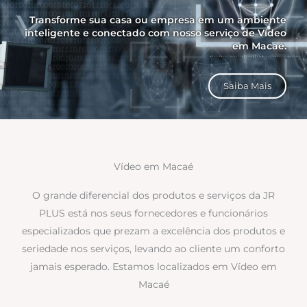
Transforme sua casa ou empresa em um ambiente
inteligente e conectado com nosso serviço de Vídeo
em Macaé.
Saiba Mais
Vídeo em Macaé
O grande diferencial dos produtos e serviços da JR
PLUS está nos seus fornecedores e funcionários
especializados que prezam a excelência dos produtos e
seriedade nos serviços, levando ao cliente um conforto
jamais esperado. Estamos localizados em Vídeo em
Macaé