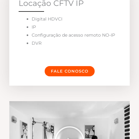
Locação CFTV IP
Digital HDVCI
IP
Configuração de acesso remoto NO-IP
DVR
FALE CONOSCO