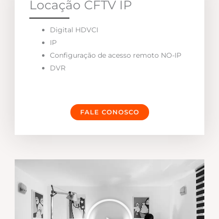
Locação CFTV IP
Digital HDVCI
IP
Configuração de acesso remoto NO-IP
DVR
FALE CONOSCO