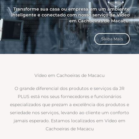
Transforme sua casa ou empresa em um ambiente
inteligente e conectado com nosso serviço de Vídeo
em Cachoeiras de Macacu.
Saiba Mais
Vídeo em Cachoeiras de Macacu
O grande diferencial dos produtos e serviços da JR
PLUS está nos seus fornecedores e funcionários
especializados que prezam a excelência dos produtos e
seriedade nos serviços, levando ao cliente um conforto
jamais esperado. Estamos localizados em Vídeo em
Cachoeiras de Macacu