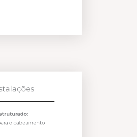
nstalações
truturado:
 para o cabeamento