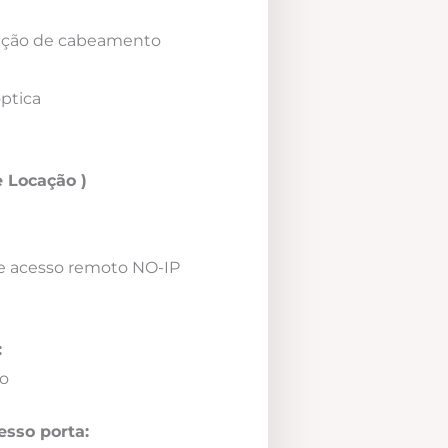
icação de cabeamento
óptica
 Locação )
e acesso remoto NO-IP
:
o
esso porta: