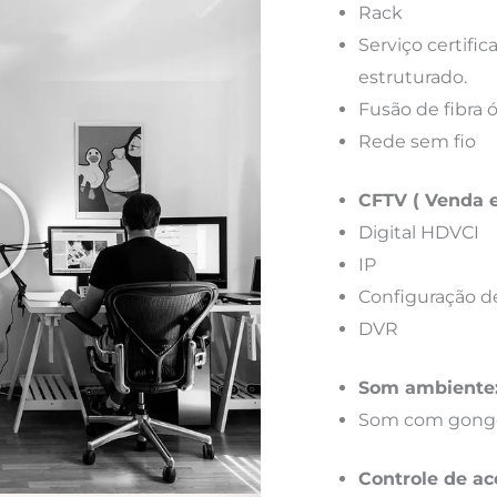
Rack
Serviço certif
estruturado.
Fusão de fibra 
Rede sem fio
CFTV ( Venda e
Digital HDVCI
IP
Configuração d
DVR
Som ambiente
Som com gong
Controle de ac