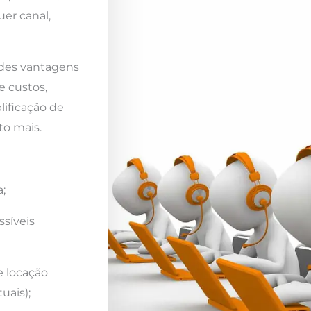
er canal,
ndes vantagens
e custos,
lificação de
to mais.
;
ssíveis
e locação
uais);