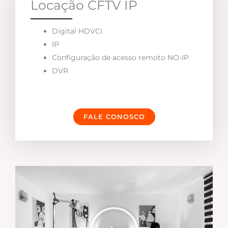
Locação CFTV IP
Digital HDVCI
IP
Configuração de acesso remoto NO-IP
DVR
FALE CONOSCO