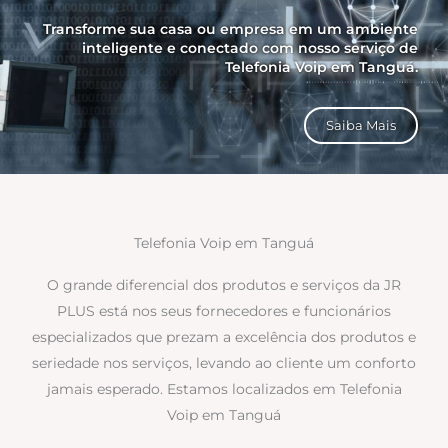
Transforme sua casa ou empresa em um ambiente
inteligente e conectado com nosso serviço de
Telefonia Voip em Tanguá.
Saiba Mais
Telefonia Voip em Tanguá
O grande diferencial dos produtos e serviços da JR
PLUS está nos seus fornecedores e funcionários
especializados que prezam a excelência dos produtos e
seriedade nos serviços, levando ao cliente um conforto
jamais esperado. Estamos localizados em Telefonia
Voip em Tanguá