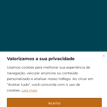
Valorizamos a sua privacidade
Usamos cookies para melhorar sua experiência de
navegação, veicular anúncios ou conteúdo
personalizado e analisar nosso tráfego. Ao clicar em
“Aceitar tudo”, você concorda com o uso de
cookies.
Leia mais
Aceito
© 2026 Jr Plus Automação Comercial e Residencial
Fale Conosco
Criação
CesarWeb
Não aceito