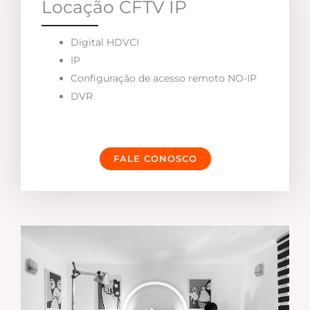
Locação CFTV IP
Digital HDVCI
IP
Configuração de acesso remoto NO-IP
DVR
FALE CONOSCO