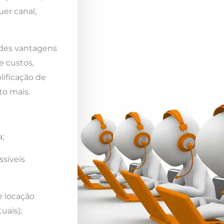
er canal,
ndes vantagens
e custos,
lificação de
to mais.
;
ssíveis
e locação
uais);