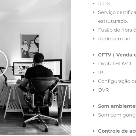
Rack
Serviço certif
estruturado.
Fusão de fibra 
Rede sem fio
CFTV ( Venda e
Digital HDVCI
IP
Configuração d
DVR
Som ambiente
Som com gong
Controle de ac