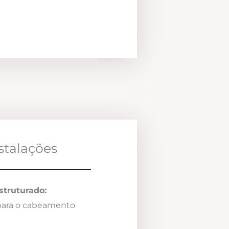
nstalações
truturado:
 para o cabeamento