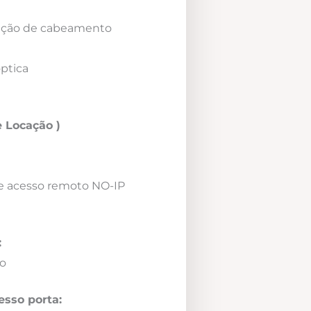
icação de cabeamento
óptica
 Locação )
e acesso remoto NO-IP
:
o
esso porta: