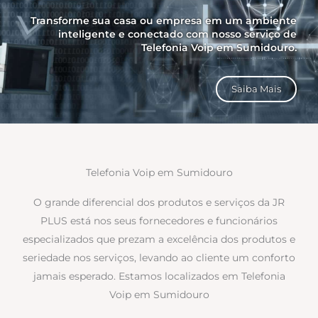
Transforme sua casa ou empresa em um ambiente
inteligente e conectado com nosso serviço de
Telefonia Voip em Sumidouro.
Saiba Mais
Telefonia Voip em Sumidouro
O grande diferencial dos produtos e serviços da JR
PLUS está nos seus fornecedores e funcionários
especializados que prezam a excelência dos produtos e
seriedade nos serviços, levando ao cliente um conforto
jamais esperado. Estamos localizados em Telefonia
Voip em Sumidouro