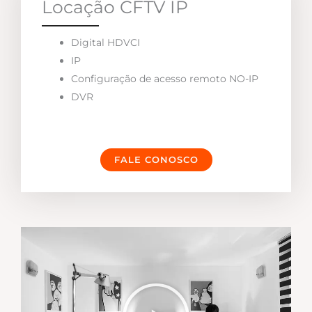
Locação CFTV IP
Digital HDVCI
IP
Configuração de acesso remoto NO-IP
DVR
FALE CONOSCO