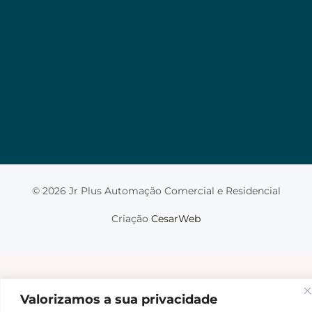
Valorizamos a sua privacidade
Usamos cookies para melhorar sua experiência de
navegação, veicular anúncios ou conteúdo
personalizado e analisar nosso tráfego. Ao clicar em
“Aceitar tudo”, você concorda com o uso de
cookies.
Leia mais
Aceito
© 2026 Jr Plus Automação Comercial e Residencial
Fale Conosco
Criação
CesarWeb
Não aceito