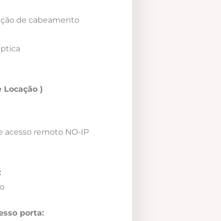
icação de cabeamento
óptica
 Locação )
e acesso remoto NO-IP
:
o
esso porta: