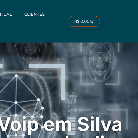
RTUAL
CLIENTES
Carrinho
R$
0,00
 Voip em Silva