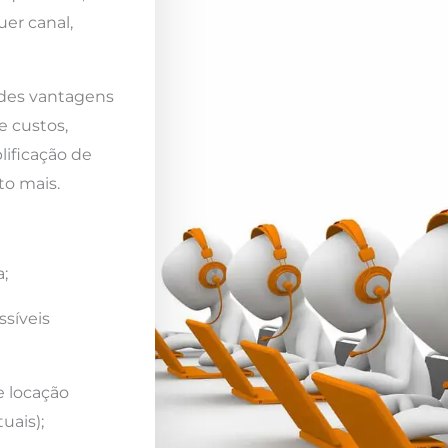
er canal,
ndes vantagens
e custos,
lificação de
to mais.
;
ssíveis
e locação
uais);