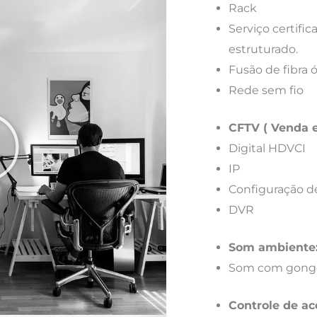
Rack
Serviço certif
estruturado.
Fusão de fibra 
Rede sem fio
CFTV ( Venda e
Digital HDVCI
IP
Configuração d
DVR
Som ambiente
Som com gong
Controle de ac