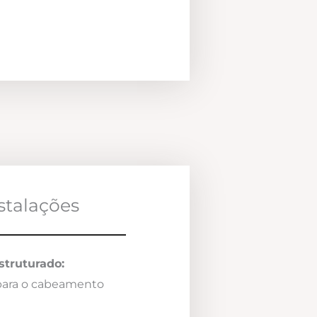
nstalações
truturado:
 para o cabeamento