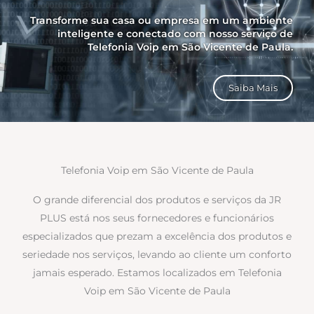
Transforme sua casa ou empresa em um ambiente
inteligente e conectado com nosso serviço de
Telefonia Voip em São Vicente de Paula.
Saiba Mais
Telefonia Voip em São Vicente de Paula
O grande diferencial dos produtos e serviços da JR
PLUS está nos seus fornecedores e funcionários
especializados que prezam a excelência dos produtos e
seriedade nos serviços, levando ao cliente um conforto
jamais esperado. Estamos localizados em Telefonia
Voip em São Vicente de Paula