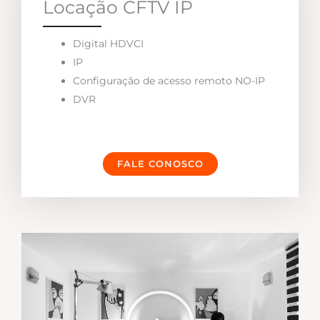
Locação CFTV IP
Digital HDVCI
IP
Configuração de acesso remoto NO-IP
DVR
FALE CONOSCO