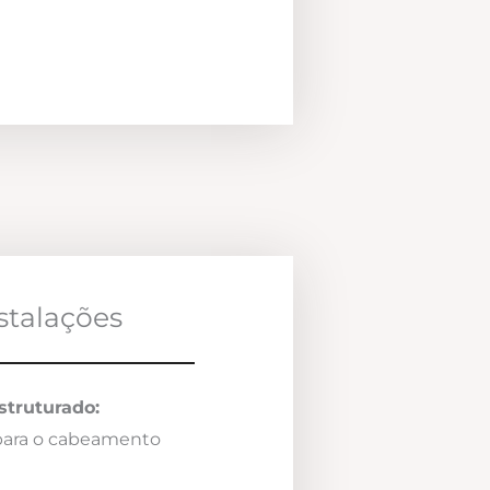
nstalações
truturado:
 para o cabeamento