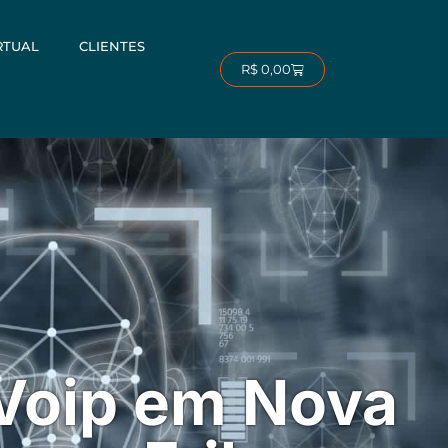
RTUAL
CLIENTES
Carrinho
R$
0,00
 Voip em Nova