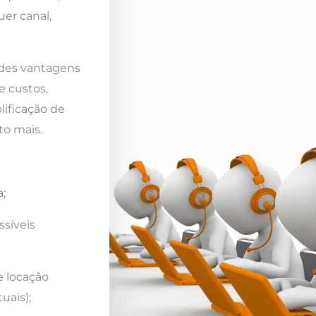
er canal,
ndes vantagens
e custos,
lificação de
to mais.
;
ssíveis
e locação
uais);