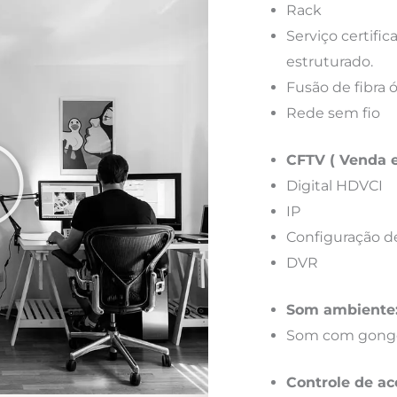
Rack
Serviço certif
estruturado.
Fusão de fibra 
Rede sem fio
CFTV ( Venda e
Digital HDVCI
IP
Configuração d
DVR
Som ambiente
Som com gong
Controle de ac