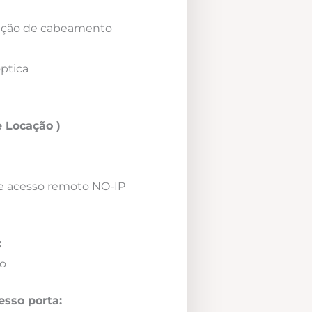
icação de cabeamento
óptica
 Locação )
e acesso remoto NO-IP
:
o
esso porta: