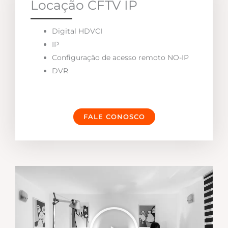
Locação CFTV IP
Digital HDVCI
IP
Configuração de acesso remoto NO-IP
DVR
FALE CONOSCO