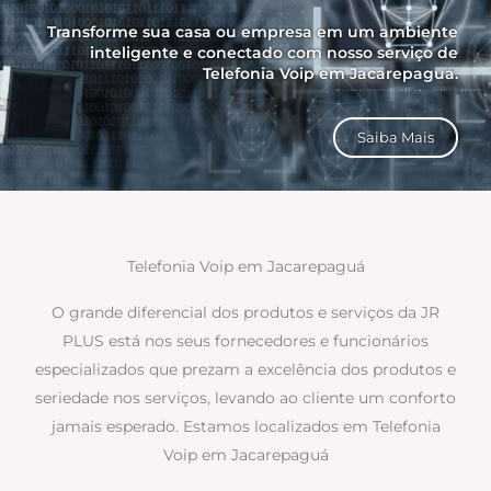
Transforme sua casa ou empresa em um ambiente
inteligente e conectado com nosso serviço de
Telefonia Voip em Jacarepaguá.
Saiba Mais
Telefonia Voip em Jacarepaguá
O grande diferencial dos produtos e serviços da JR
PLUS está nos seus fornecedores e funcionários
especializados que prezam a excelência dos produtos e
seriedade nos serviços, levando ao cliente um conforto
jamais esperado. Estamos localizados em Telefonia
Voip em Jacarepaguá