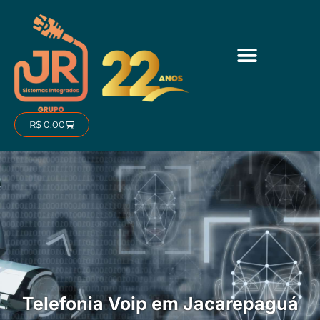
Ir
para
o
conteúdo
Carrinho
R$
0,00
Telefonia Voip em Jacarepaguá