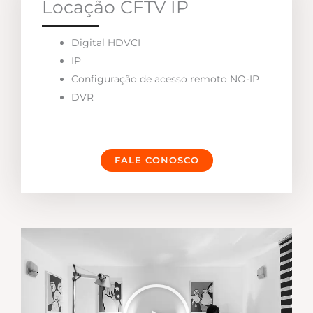
Locação CFTV IP
Digital HDVCI
IP
Configuração de acesso remoto NO-IP
DVR
FALE CONOSCO