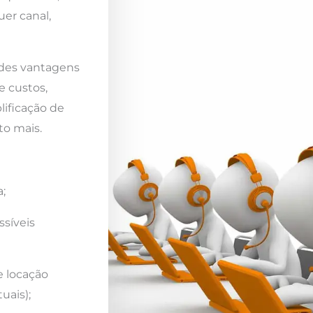
er canal,
ndes vantagens
e custos,
lificação de
to mais.
;
ssíveis
e locação
uais);