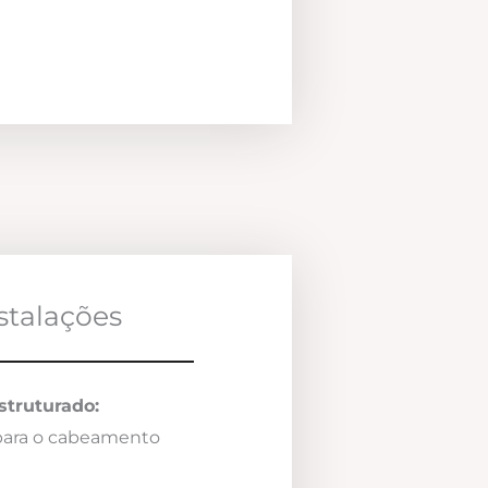
nstalações
truturado:
 para o cabeamento