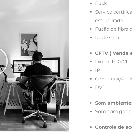
Rack
Serviço certif
estruturado.
Fusão de fibra 
Rede sem fio
CFTV ( Venda e
Digital HDVCI
IP
Configuração d
DVR
Som ambiente
Som com gong
Controle de ac