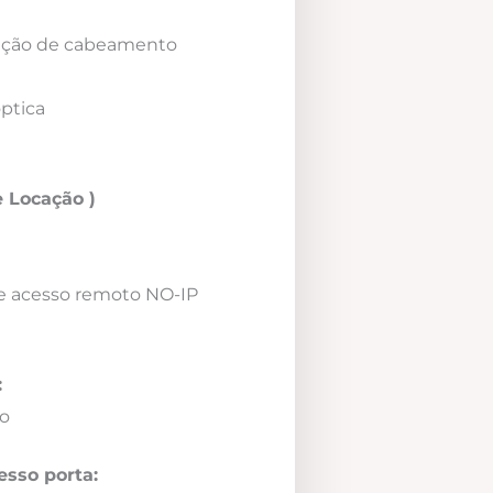
icação de cabeamento
óptica
 Locação )
e acesso remoto NO-IP
:
o
esso porta: