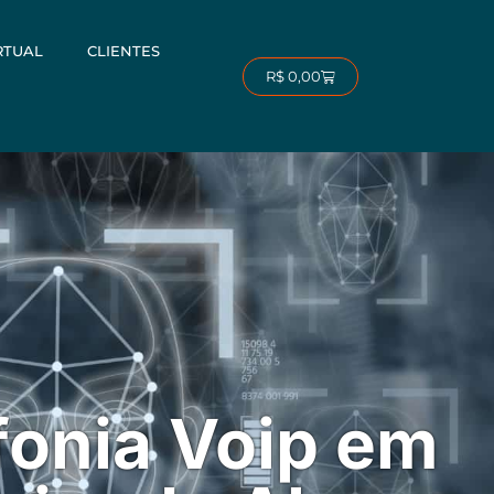
RTUAL
CLIENTES
Carrinho
R$
0,00
fonia Voip em