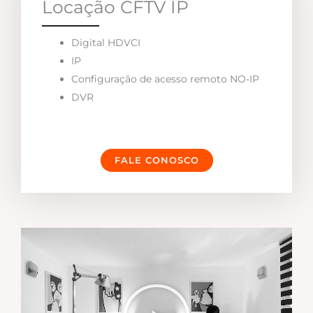
Locação CFTV IP
Digital HDVCI
IP
Configuração de acesso remoto NO-IP
DVR
FALE CONOSCO