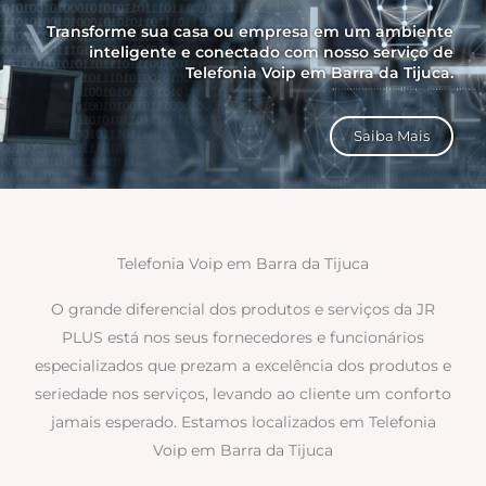
Transforme sua casa ou empresa em um ambiente
inteligente e conectado com nosso serviço de
Telefonia Voip em Barra da Tijuca.
Saiba Mais
Telefonia Voip em Barra da Tijuca
O grande diferencial dos produtos e serviços da JR
PLUS está nos seus fornecedores e funcionários
especializados que prezam a excelência dos produtos e
seriedade nos serviços, levando ao cliente um conforto
jamais esperado. Estamos localizados em Telefonia
Voip em Barra da Tijuca