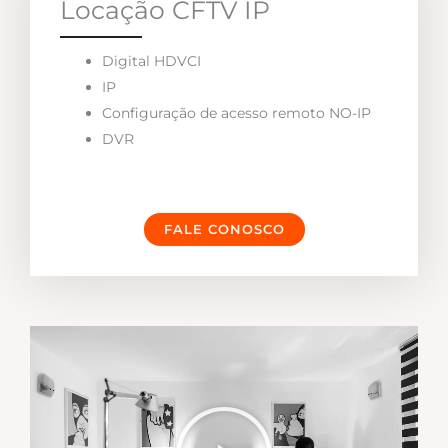
Locação CFTV IP
Digital HDVCI
IP
Configuração de acesso remoto NO-IP
DVR
FALE CONOSCO