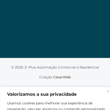
Valorizamos a sua privacidade
Usamos cookies para melhorar sua experiência de
navegação, veicular anúncios ou conteúdo
personalizado e analisar nosso tráfego. Ao clicar em
“Aceitar tudo”, você concorda com o uso de
cookies.
Leia mais
Aceito
© 2026 Jr Plus Automação Comercial e Residencial
Fale Conosco
Criação
CesarWeb
Não aceito