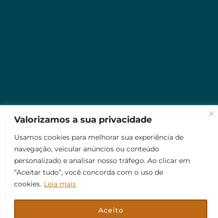
Valorizamos a sua privacidade
Usamos cookies para melhorar sua experiência de
navegação, veicular anúncios ou conteúdo
personalizado e analisar nosso tráfego. Ao clicar em
“Aceitar tudo”, você concorda com o uso de
cookies.
Leia mais
Aceito
© 2026 Jr Plus Automação Comercial e Residencial
Fale Conosco
Criação
CesarWeb
Não aceito