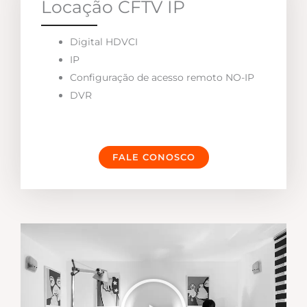
Locação CFTV IP
Digital HDVCI
IP
Configuração de acesso remoto NO-IP
DVR
FALE CONOSCO