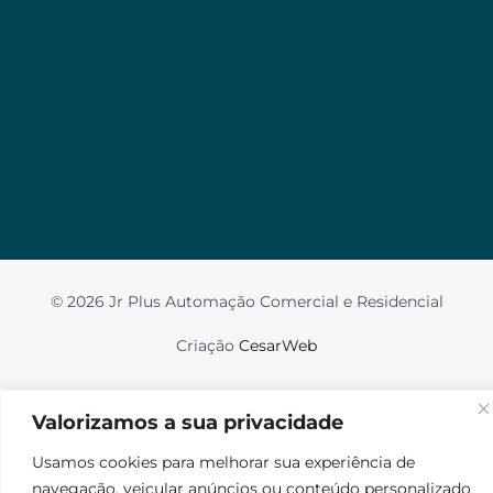
Valorizamos a sua privacidade
Usamos cookies para melhorar sua experiência de
navegação, veicular anúncios ou conteúdo
personalizado e analisar nosso tráfego. Ao clicar em
“Aceitar tudo”, você concorda com o uso de
cookies.
Leia mais
Aceito
© 2026 Jr Plus Automação Comercial e Residencial
Fale Conosco
Criação
CesarWeb
Não aceito