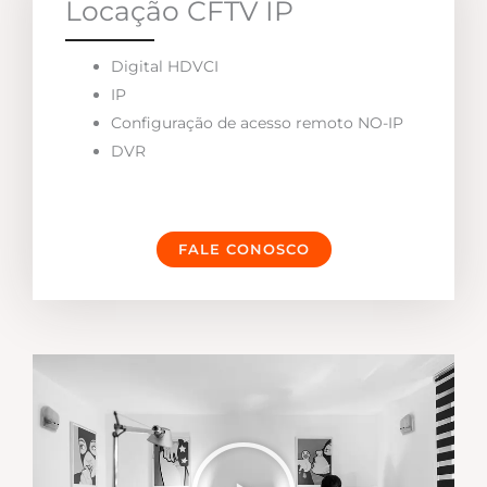
Locação CFTV IP
Digital HDVCI
IP
Configuração de acesso remoto NO-IP
DVR
FALE CONOSCO