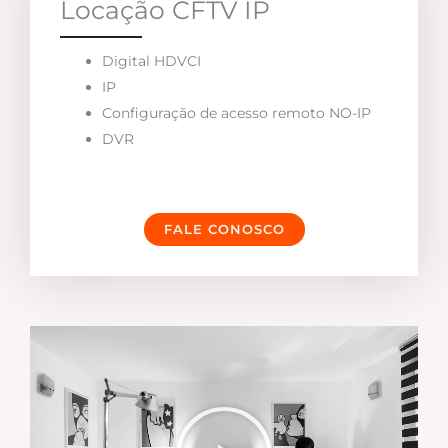
Locação CFTV IP
Digital HDVCI
IP
Configuração de acesso remoto NO-IP
DVR
FALE CONOSCO