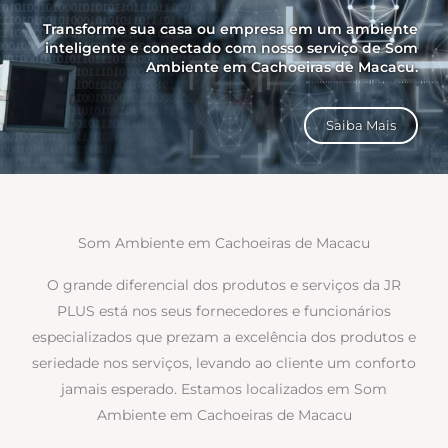
Transforme sua casa ou empresa em um ambiente
inteligente e conectado com nosso serviço de Som
Ambiente em Cachoeiras de Macacu.
Saiba Mais
Som Ambiente em Cachoeiras de Macacu
O grande diferencial dos produtos e serviços da JR
PLUS está nos seus fornecedores e funcionários
especializados que prezam a excelência dos produtos e
seriedade nos serviços, levando ao cliente um conforto
jamais esperado. Estamos localizados em Som
Ambiente em Cachoeiras de Macacu