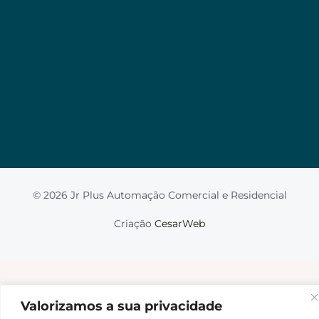
Valorizamos a sua privacidade
Usamos cookies para melhorar sua experiência de
navegação, veicular anúncios ou conteúdo
personalizado e analisar nosso tráfego. Ao clicar em
“Aceitar tudo”, você concorda com o uso de
cookies.
Leia mais
Aceito
© 2026 Jr Plus Automação Comercial e Residencial
Fale Conosco
Criação
CesarWeb
Não aceito