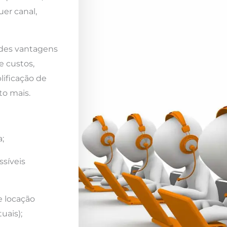
er canal,
ndes vantagens
e custos,
lificação de
to mais.
;
ssíveis
e locação
uais);