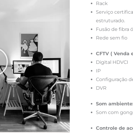
Rack
Serviço certif
estruturado.
Fusão de fibra 
Rede sem fio
CFTV ( Venda e
Digital HDVCI
IP
Configuração d
DVR
Som ambiente
Som com gong
Controle de ac