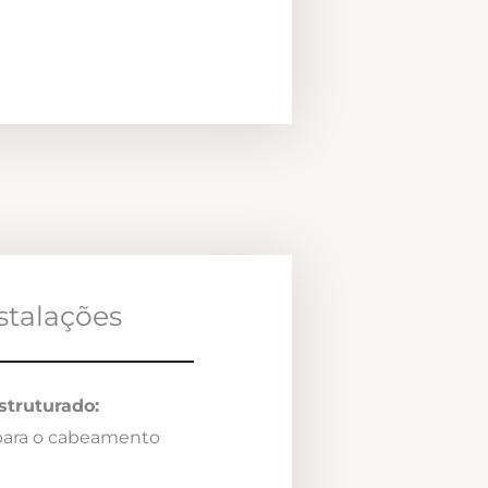
nstalações
truturado:
 para o cabeamento