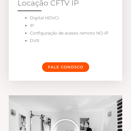
Locação CFTV IP
Digital HDVCI
IP
Configuração de acesso remoto NO-IP
DVR
FALE CONOSCO