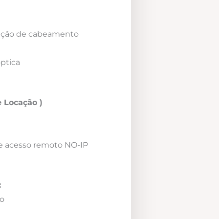
icação de cabeamento
óptica
 Locação )
e acesso remoto NO-IP
:
o