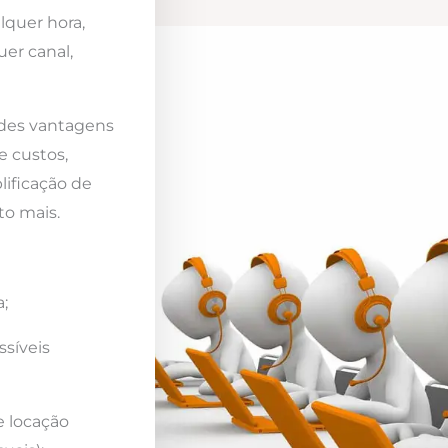
lquer hora,
er canal,
ndes vantagens
e custos,
lificação de
to mais.
;
ssíveis
e locação