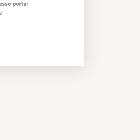
esso porta:
e